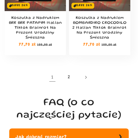
SAVE 26%
SAVE 26%
Koszulka z Nadrukiem
Koszulka z Nadrukiem
BRR BRR PATAPIM Italian
BOMBARDIRO CROCODILO
Tiktok Brainrot Na
2 Italian Tiktok Brainrot
Prezent Urodziny
Na Prezent Urodziny
Śmieszna
Śmieszna
Cena
77,70 zł
Cena
Cena
77,70 zł
Cena
105,00 zł
105,00 zł
regularna
sprzedaży
regularna
sprzedaży
1
2
FAQ (o co
najczęściej pytacie)
Jak dobrać rozmiar?