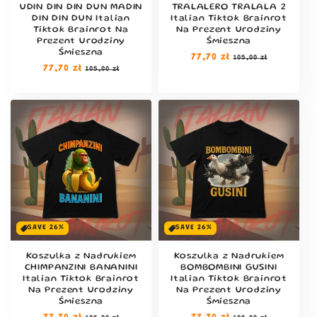
UDIN DIN DIN DUN MADIN
TRALALERO TRALALA 2
DIN DIN DUN Italian
Italian Tiktok Brainrot
Tiktok Brainrot Na
Na Prezent Urodziny
Prezent Urodziny
Śmieszna
Śmieszna
Cena
77,70 zł
Cena
105,00 zł
Cena
77,70 zł
Cena
regularna
sprzedaży
105,00 zł
regularna
sprzedaży
SAVE 26%
SAVE 26%
Koszulka z Nadrukiem
Koszulka z Nadrukiem
CHIMPANZINI BANANINI
BOMBOMBINI GUSINI
Italian Tiktok Brainrot
Italian Tiktok Brainrot
Na Prezent Urodziny
Na Prezent Urodziny
Śmieszna
Śmieszna