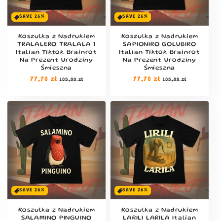
SAVE 26%
SAVE 26%
Koszulka z Nadrukiem
Koszulka z Nadrukiem
TRALALERO TRALALA 1
SAPIONIRO GOLUBIRO
Italian Tiktok Brainrot
Italian Tiktok Brainrot
Na Prezent Urodziny
Na Prezent Urodziny
Śmieszna
Śmieszna
Cena
77,70 zł
Cena
Cena
77,70 zł
Cena
105,00 zł
105,00 zł
regularna
sprzedaży
regularna
sprzedaży
SAVE 26%
SAVE 26%
Koszulka z Nadrukiem
Koszulka z Nadrukiem
SALAMINO PINGUINO
LARILI LARILA Italian