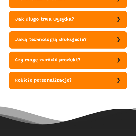
Jak długo trwa wysyłka?
Jaką technologią drukujecie?
Czy mogę zwrócić produkt?
Robicie personalizacje?