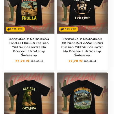
SAVE 26%
SAVE 26%
Koszulka z Nadrukiem
Koszulka z Nadrukiem
FRULLI FRULLA Italian
CAPUCCINO ASSASSINO
Tiktok Brainrot Na
Italian Tiktok Brainrot
Prezent Urodziny
Na Prezent Urodziny
Śmieszna
Śmieszna
Cena
77,70 zł
Cena
Cena
77,70 zł
Cena
105,00 zł
105,00 zł
regularna
sprzedaży
regularna
sprzedaży