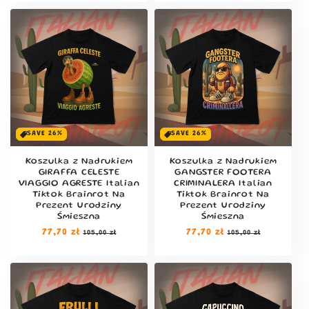
Email
BIORĘ TO!
NIE DZIĘKI, DAJCIE RABAT KOMUŚ INNEMU
SAVE 26%
SAVE 26%
Koszulka z Nadrukiem
Koszulka z Nadrukiem
GIRAFFA CELESTE
GANGSTER FOOTERA
VIAGGIO AGRESTE Italian
CRIMINALERA Italian
Tiktok Brainrot Na
Tiktok Brainrot Na
Prezent Urodziny
Prezent Urodziny
Śmieszna
Śmieszna
Cena
77,70 zł
Cena
Cena
77,70 zł
Cena
105,00 zł
105,00 zł
regularna
sprzedaży
regularna
sprzedaży