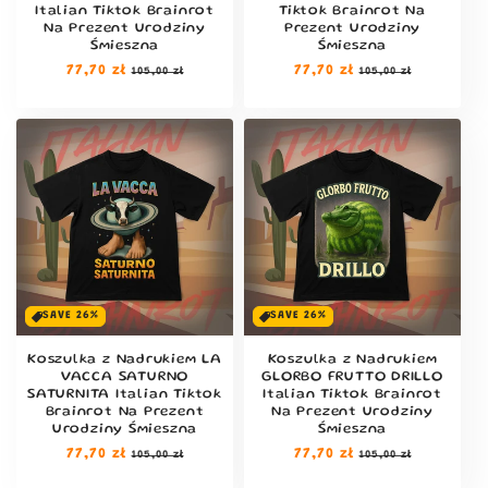
Italian Tiktok Brainrot
Tiktok Brainrot Na
Na Prezent Urodziny
Prezent Urodziny
Śmieszna
Śmieszna
Cena
77,70 zł
Cena
Cena
77,70 zł
Cena
105,00 zł
105,00 zł
regularna
sprzedaży
regularna
sprzedaży
ODBLOKUJ
10% RABATU!
Zapisz się do naszego newslettera, aby
SAVE 26%
SAVE 26%
otrzymywać wiadomości o nowych koszulkach
i promocjach!
Otrzymasz kod rabatowy na
10% ważny przez 30 DNI!
Koszulka z Nadrukiem LA
Koszulka z Nadrukiem
VACCA SATURNO
GLORBO FRUTTO DRILLO
SATURNITA Italian Tiktok
Italian Tiktok Brainrot
3
:
Countdown ends in:
0
03
:
00
Brainrot Na Prezent
Na Prezent Urodziny
Urodziny Śmieszna
Śmieszna
Cena
77,70 zł
Cena
Cena
77,70 zł
Cena
105,00 zł
105,00 zł
regularna
sprzedaży
regularna
sprzedaży
minutes
seconds