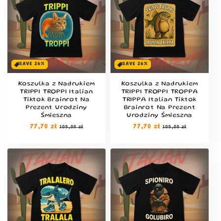
SAVE 26%
SAVE 26%
Koszulka z Nadrukiem
Koszulka z Nadrukiem
TRIPPI TROPPI Italian
TRIPPI TROPPI TROPPA
Tiktok Brainrot Na
TRIPPA Italian Tiktok
Prezent Urodziny
Brainrot Na Prezent
Śmieszna
Urodziny Śmieszna
Cena
77,70 zł
Cena
Cena
77,70 zł
Cena
105,00 zł
105,00 zł
regularna
sprzedaży
regularna
sprzedaży