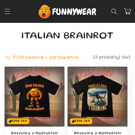
Przejdź
do
Koszyk
treści
K
ITALIAN BRAINROT
o
Filtrowanie i sortowanie
23 produkty(-ów)
l
e
k
c
j
a
SAVE 26%
SAVE 26%
:
Koszulka z Nadrukiem
Koszulka z Nadrukiem