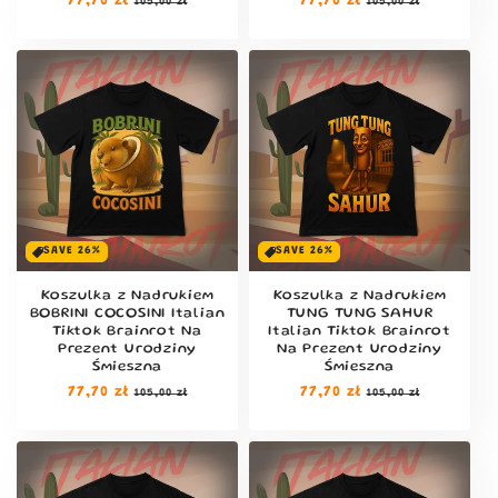
Cena
77,70 zł
Cena
Cena
77,70 zł
Cena
105,00 zł
105,00 zł
regularna
sprzedaży
regularna
sprzedaży
SAVE 26%
SAVE 26%
Koszulka z Nadrukiem
Koszulka z Nadrukiem
BOBRINI COCOSINI Italian
TUNG TUNG SAHUR
Tiktok Brainrot Na
Italian Tiktok Brainrot
Prezent Urodziny
Na Prezent Urodziny
Śmieszna
Śmieszna
Cena
77,70 zł
Cena
Cena
77,70 zł
Cena
105,00 zł
105,00 zł
regularna
sprzedaży
regularna
sprzedaży