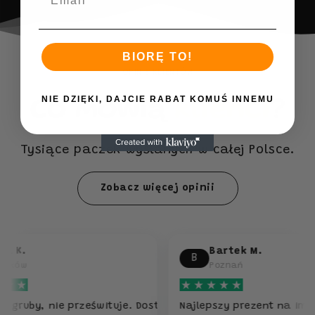
BIORĘ TO!
OPINIE KLIENTÓW
NIE DZIĘKI, DAJCIE RABAT KOMUŚ INNEMU
Co mówią
klienci
?
Tysiące paczek wysłanych w całej Polsce.
Zobacz więcej opinii
Bartek M.
B
Poznań
 nie prześwituje. Dostawa ekspres.
Najlepszy prezent na imprezę. Wsz