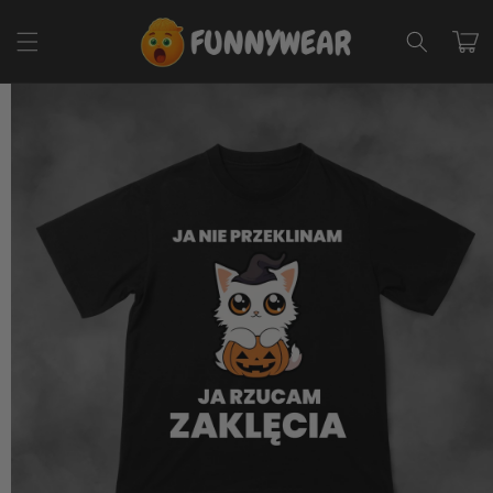
Przejdź
do
Koszyk
treści
Pomiń,
aby
przejść do
informacji
o
produkcie