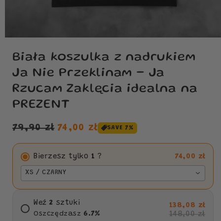
Biała koszulka z nadrukiem
Ja Nie Przeklinam - Ja
Rzucam Zaklęcia idealna na
PREZENT
Cena
Cena
79,90 zł
74,00 zł
SAVE 7%
regularna
sprzedaży
Bierzesz tylko
1
?
74,00 zł
XS / CZARNY
Weź
2
sztuki
138,08 zł
148,00 zł
Oszczędzasz
6.7
%