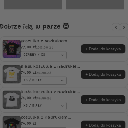
Dobrze idą w parze 😈
Koszulka z Nadrukiem
Poszukiwana Gotka
77,00 zł
105,00 zł
+ Dodaj do koszyka
Dziewczyna Tiktok
CZARNY / XS
Memiczne
Biała koszulka z nadrukiem
Oh Ty Mój Bananku idealna
74,00 zł
79,90 zł
+ Dodaj do koszyka
na PREZENT
XS / BIAŁY
Biała koszulka z nadrukiem
Koszulka Ide Na Piwo
74,00 zł
79,90 zł
+ Dodaj do koszyka
idealna na PREZENT
XS / BIAŁY
Koszulka z nadrukiem
Posprzątałem tak
74,00 zł
+ Dodaj do koszyka
dokładnie, że jedyny śmieć