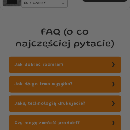
XS / CZARNY
jaki został to JA idealna
na PREZENT
FAQ (o co
najczęściej pytacie)
Jak dobrać rozmiar?
Jak długo trwa wysyłka?
Jaką technologią drukujecie?
Czy mogę zwrócić produkt?