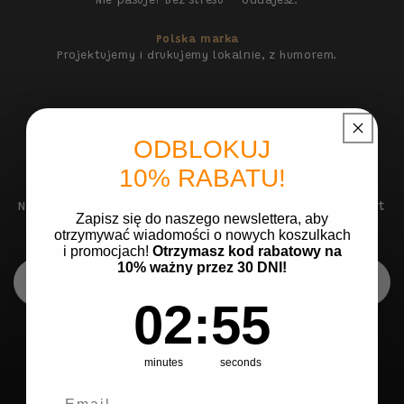
Nie pasuje? Bez stresu — oddajesz.
Polska marka
Projektujemy i drukujemy lokalnie, z humorem.
ODBLOKUJ
Kupujesz
bez ryzyka
10% RABATU!
Nie pasuje rozmiar albo nadruk? Masz 14 dni na zwrot
Zapisz się do naszego newslettera, aby
— bez tłumaczenia się.
otrzymywać wiadomości o nowych koszulkach
i promocjach!
Otrzymasz kod rabatowy na
10% ważny przez 30 DNI!
DODAJ DO KOSZYKA
2
:
Countdown ends in:
55
02
:
55
14 dni na zwrot, bez pytań
Bezpieczne płatności: BLIK, karta, PayPal
Wysyłka 24–48h prosto z Polski
minutes
seconds
Email