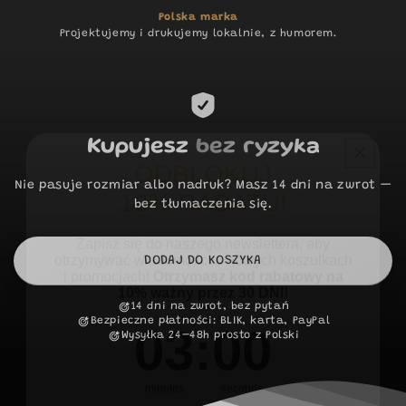
Polska marka
Projektujemy i drukujemy lokalnie, z humorem.
ODBLOKUJ
Kupujesz
bez ryzyka
10% RABATU!
Nie pasuje rozmiar albo nadruk? Masz 14 dni na zwrot —
Zapisz się do naszego newslettera, aby
bez tłumaczenia się.
otrzymywać wiadomości o nowych koszulkach
i promocjach!
Otrzymasz kod rabatowy na
10% ważny przez 30 DNI!
DODAJ DO KOSZYKA
3
:
Countdown ends in:
0
03
:
00
14 dni na zwrot, bez pytań
Bezpieczne płatności: BLIK, karta, PayPal
Wysyłka 24–48h prosto z Polski
minutes
seconds
Email