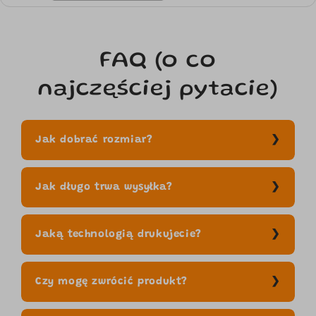
FAQ (o co
najczęściej pytacie)
Jak dobrać rozmiar?
Jak długo trwa wysyłka?
Jaką technologią drukujecie?
Czy mogę zwrócić produkt?