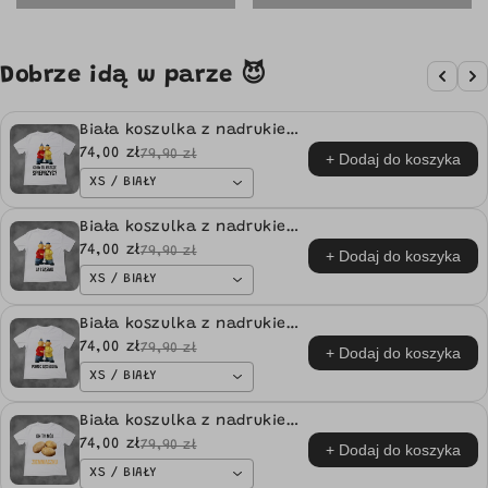
Dobrze idą w parze 😈
Biała koszulka z nadrukiem
Sąsiedzi "Co By Tu Jeszcze
74,00 zł
79,90 zł
+ Dodaj do koszyka
Spieprzyć?" idealna na
XS / BIAŁY
PREZENT
Biała koszulka z nadrukiem
Sąsiedzi "Ja I Sąsiad"
74,00 zł
79,90 zł
+ Dodaj do koszyka
idealna na PREZENT
XS / BIAŁY
Biała koszulka z nadrukiem
Sąsiedzi "Pomoc Sąsiedzka"
74,00 zł
79,90 zł
+ Dodaj do koszyka
idealna na PREZENT
XS / BIAŁY
Biała koszulka z nadrukiem
Oh Ty Mój Ziemniaczku
74,00 zł
79,90 zł
+ Dodaj do koszyka
idealna na PREZENT
XS / BIAŁY