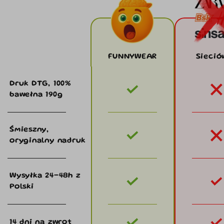
FUNNYWEAR
Sieció
Druk DTG, 100%
bawełna 190g
Śmieszny,
oryginalny nadruk
Wysyłka 24–48h z
Polski
14 dni na zwrot