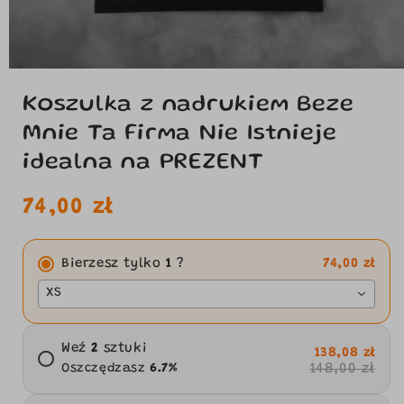
Koszulka z nadrukiem Beze
Mnie Ta Firma Nie Istnieje
idealna na PREZENT
Cena
74,00 zł
regularna
Bierzesz tylko
1
?
74,00 zł
XS
Weź
2
sztuki
138,08 zł
148,00 zł
Oszczędzasz
6.7
%