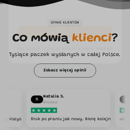
BIORĘ TO!
OPINIE KLIENTÓW
NIE DZIĘKI, DAJCIE RABAT KOMUŚ INNEMU
Co mówią
klienci
?
Tysiące paczek wysłanych w całej Polsce.
Zobacz więcej opinii
Natalia S.
Kamil W.
N
K
Wrocław
Warszawa
 pytali skąd 🔥
Druk po praniu jak nowy. Biorę kolejne.
Jakość mega, na