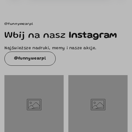
@funnywearpl
Wbij na nasz
Instagram
Najświeższe nadruki, memy i nasze akcje.
@funnywearpl