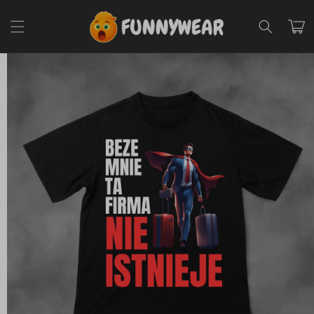
Przejdź
do
Koszyk
treści
Pomiń,
aby
przejść do
informacji
o
produkcie