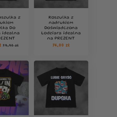
oszulka z
Koszulka z
rukiem
nadrukiem
ulka Do
Doświadczona
a idealna
Lodziara idealna
REZENT
na PREZENT
ł
Cena
Cena
74,00 zł
79,90 zł
rna
sprzedaży
regularna