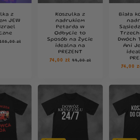
j
lka z
Koszulka z
Biała k
a
iem JEW
nadrukiem
nad
Izrael
Petarda w
Sąsiedz
czne
Odbycie to
Trzech
:
Sposób na Życie
Dwóch 
Cena
105,00 zł
idealna na
Ani J
na
sprzedaży
PREZENT
idea
PRE
Cena
74,00 zł
Cena
99,00 zł
Cena
74,00 z
regularna
sprzedaży
regula