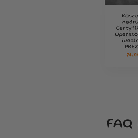
Koszu
nadr
Certyf
Operato
ideal
PRE
Cen
74,0
reg
FAQ 