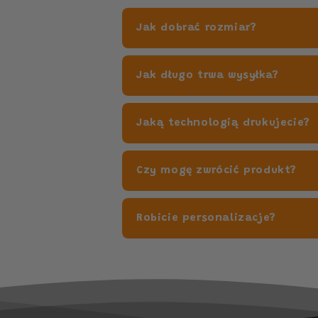
Jak dobrać rozmiar?
Jak długo trwa wysyłka?
Jaką technologią drukujecie?
Czy mogę zwrócić produkt?
Robicie personalizacje?