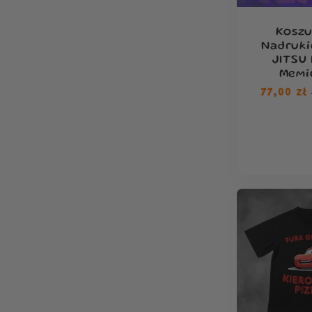
Koszu
Nadruk
JITSU 
Memi
Cena
77,00 zł
regular