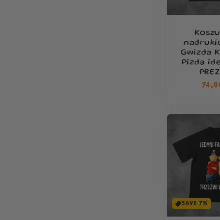
Koszu
nadruki
Gwizda 
Pizda id
PRE
Cen
74,0
reg
SAVE 7%