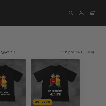
Zaloguj
Koszyk
się
118 produkty(-ów)
SAVE 7%