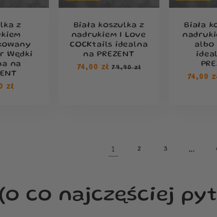
lka z
Biała koszulka z
Biała k
ukiem
nadrukiem I Love
nadruk
ikowany
COCKtails idealna
albo
r Wędki
na PREZENT
idea
na na
PRE
Cena
74,00 zł
Cena
79,90 zł
ZENT
Cena
74,00 z
regularna
sprzedaży
a
0 zł
regula
ularna
1
…
2
3
(o co najczęściej pyt