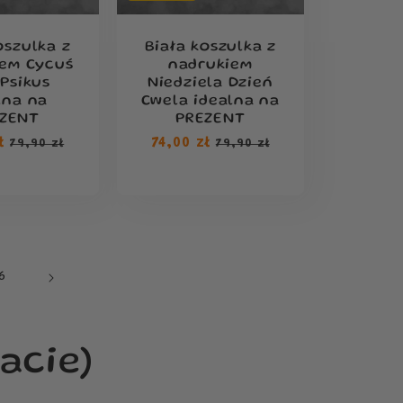
oszulka z
Biała koszulka z
iem Cycuś
nadrukiem
 Psikus
Niedziela Dzień
lna na
Cwela idealna na
ZENT
PREZENT
ł
Cena
Cena
74,00 zł
Cena
79,90 zł
79,90 zł
rna
sprzedaży
regularna
sprzedaży
6
acie)