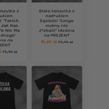
oszulka z
Biała koszulka z
rukiem
nadrukiem
i "Takich
Sąsiedzi "Czego
 Jak Nas
myśmy nie
To Nie Ma
z*ebali!" idealna
ednego"
na PREZENT
lna na
Cena
74,00 zł
Cena
79,90 zł
ZENT
regularna
sprzedaży
ł
Cena
79,90 zł
rna
sprzedaży