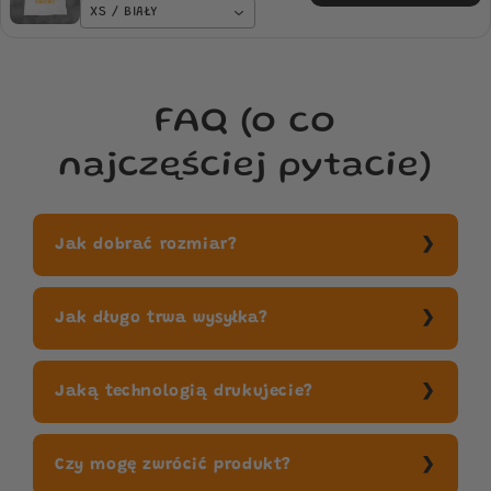
XS / BIAŁY
FAQ (o co
najczęściej pytacie)
Jak dobrać rozmiar?
Jak długo trwa wysyłka?
Jaką technologią drukujecie?
Czy mogę zwrócić produkt?