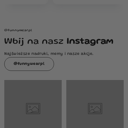
@funnywearpl
Wbij na nasz
Instagram
Najświeższe nadruki, memy i nasze akcje.
@funnywearpl