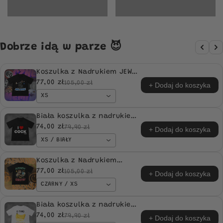
Dobrze idą w parze 😈
Koszulka z Nadrukiem JEW
JITSU Izrael Memiczne
77,00 zł
105,00 zł
+ Dodaj do koszyka
XS
Biała koszulka z nadrukiem
I Love COCKtails idealna na
74,00 zł
79,90 zł
+ Dodaj do koszyka
PREZENT
XS / BIAŁY
Koszulka z Nadrukiem
BEZROBOTNY ale OBROTNY
77,00 zł
105,00 zł
+ Dodaj do koszyka
Tiktok Mem Zabawne Napisy
CZARNY / XS
Na Prezent Urodziny
Śmieszna
Biała koszulka z nadrukiem
Oh Ty Mój Bananku idealna
74,00 zł
79,90 zł
+ Dodaj do koszyka
na PREZENT