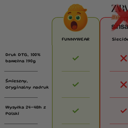
FUNNYWEAR
Sieció
Druk DTG, 100%
bawełna 190g
Śmieszny,
oryginalny nadruk
Wysyłka 24–48h z
Polski