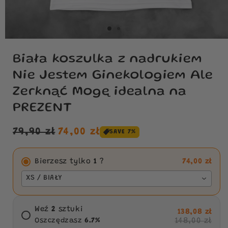
Biała koszulka z nadrukiem
Nie Jestem Ginekologiem Ale
Zerknąć Mogę idealna na
PREZENT
Cena
Cena
79,90 zł
74,00 zł
SAVE 7%
regularna
sprzedaży
Bierzesz tylko
1
?
74,00 zł
XS / BIAŁY
Weź
2
sztuki
138,08 zł
148,00 zł
Oszczędzasz
6.7
%