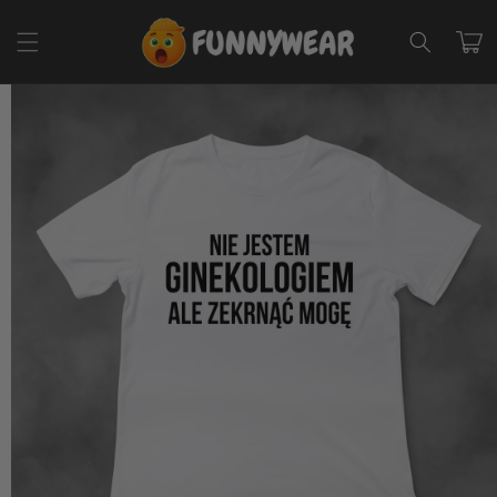
Przejdź
do
Koszyk
treści
Pomiń,
aby
przejść do
informacji
o
produkcie