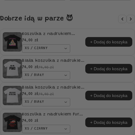
Dobrze idą w parze 😈
Koszulka z nadrukiem
Doświadczona Lodziara
74,00 zł
+ Dodaj do koszyka
idealna na PREZENT
XS / CZARNY
Biała koszulka z nadrukiem
Koszulka Ide Na Piwo
74,00 zł
79,90 zł
+ Dodaj do koszyka
idealna na PREZENT
XS / BIAŁY
Biała koszulka z nadrukiem
Koszulka Do Chlania
74,00 zł
79,90 zł
+ Dodaj do koszyka
idealna na PREZENT
XS / BIAŁY
Koszulka z nadrukiem Fura
Gwizda Kierowca Pizda
74,00 zł
+ Dodaj do koszyka
idealna na PREZENT
XS / CZARNY