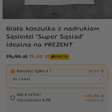
Biała koszulka z nadrukiem
Sąsiedzi "Super Sąsiad"
idealna na PREZENT
Cena
Cena
79,90 zł
74,00 zł
SAVE 7%
regularna
sprzedaży
Bierzesz tylko
1
?
74,00 zł
XS / BIAŁY
Weź
2
sztuki
138,08 zł
148,00 zł
Oszczędzasz
6.7
%