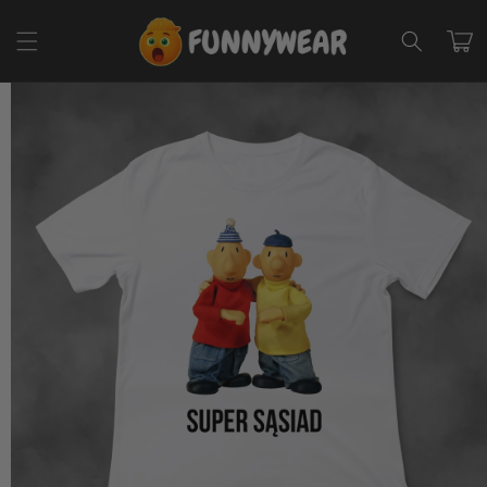
Przejdź
do
Koszyk
treści
Pomiń,
aby
przejść do
informacji
o
produkcie