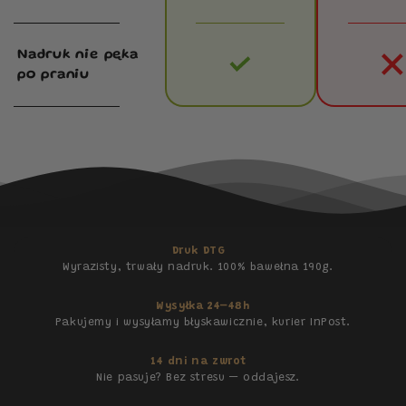
Nadruk nie pęka
po praniu
Druk DTG
Wyrazisty, trwały nadruk. 100% bawełna 190g.
Wysyłka 24–48h
Pakujemy i wysyłamy błyskawicznie, kurier InPost.
14 dni na zwrot
Nie pasuje? Bez stresu — oddajesz.