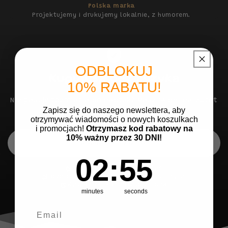
Polska marka
Projektujemy i drukujemy lokalnie, z humorem.
ODBLOKUJ
Kupujesz
bez ryzyka
10% RABATU!
Nie pasuje rozmiar albo nadruk? Masz 14 dni na zwrot
Zapisz się do naszego newslettera, aby
— bez tłumaczenia się.
otrzymywać wiadomości o nowych koszulkach
i promocjach!
Otrzymasz kod rabatowy na
10% ważny przez 30 DNI!
DODAJ DO KOSZYKA
2
:
Countdown ends in:
55
02
:
55
14 dni na zwrot, bez pytań
Bezpieczne płatności: BLIK, karta, PayPal
Wysyłka 24–48h prosto z Polski
minutes
seconds
Email