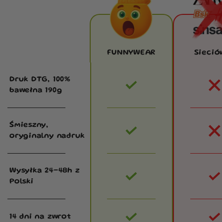
FUNNYWEAR
Sieció
Druk DTG, 100%
bawełna 190g
Śmieszny,
oryginalny nadruk
Wysyłka 24–48h z
Polski
14 dni na zwrot