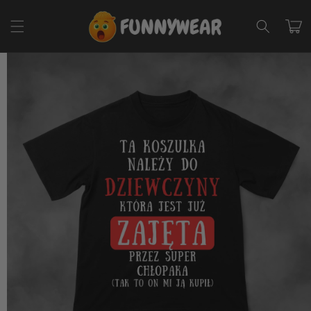
Przejdź
do
Koszyk
treści
Pomiń,
aby
przejść do
informacji
o
produkcie