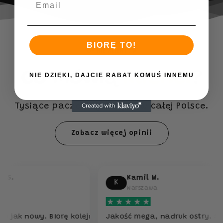
BIORĘ TO!
OPINIE KLIENTÓW
Co mówią
klienci
?
NIE DZIĘKI, DAJCIE RABAT KOMUŚ INNEMU
Tysiące paczek wysłanych w całej Polsce.
Zobacz więcej opinii
Kamil W.
K
Warszawa
owy. Biorę kolejne.
Jakość mega, nadruk ostry. Sąsiad pęk