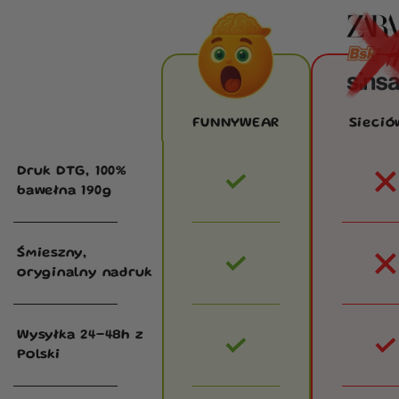
FUNNYWEAR
Sieció
Druk DTG, 100%
bawełna 190g
Śmieszny,
oryginalny nadruk
Wysyłka 24–48h z
Polski