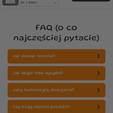
XS / BIAŁY
FAQ (o co
najczęściej pytacie)
Jak dobrać rozmiar?
Jak długo trwa wysyłka?
Jaką technologią drukujecie?
Czy mogę zwrócić produkt?