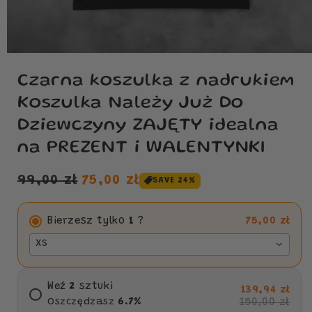
Czarna koszulka z nadrukiem
Koszulka Należy Już Do
Dziewczyny ZAJĘTY idealna
na PREZENT i WALENTYNKI
Cena
Cena
99,00 zł
75,00 zł
SAVE 24%
regularna
sprzedaży
Bierzesz tylko
1
?
75,00 zł
XS
Weź
2
sztuki
139,94 zł
150,00 zł
Oszczędzasz
6.7
%