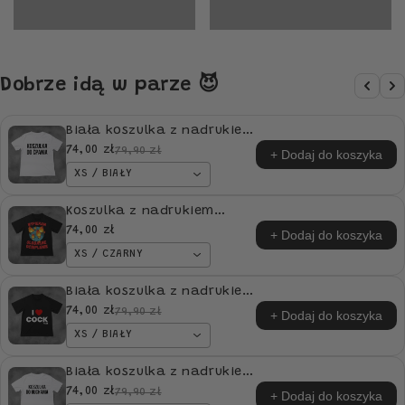
Dobrze idą w parze 😈
Biała koszulka z nadrukiem
Koszulka Do Ćpania idealna
74,00 zł
79,90 zł
+ Dodaj do koszyka
na PREZENT
XS / BIAŁY
Koszulka z nadrukiem
Wspieram Globalne
74,00 zł
+ Dodaj do koszyka
Ocieplenie idealna na
XS / CZARNY
PREZENT
Biała koszulka z nadrukiem
I Love COCKtails idealna na
74,00 zł
79,90 zł
+ Dodaj do koszyka
PREZENT
XS / BIAŁY
Biała koszulka z nadrukiem
Koszulka Do Ruchania
74,00 zł
79,90 zł
+ Dodaj do koszyka
idealna na PREZENT