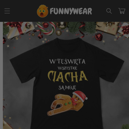
Przejdź
do
Koszyk
treści
Pomiń,
aby
przejść do
informacji
o
produkcie