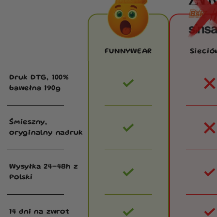
FUNNYWEAR
Sieció
Druk DTG, 100%
bawełna 190g
Śmieszny,
oryginalny nadruk
Wysyłka 24–48h z
Polski
14 dni na zwrot