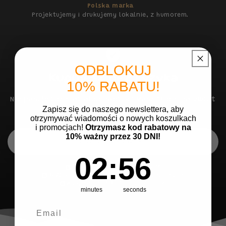
Polska marka
Projektujemy i drukujemy lokalnie, z humorem.
ODBLOKUJ
Kupujesz
bez ryzyka
10% RABATU!
Nie pasuje rozmiar albo nadruk? Masz 14 dni na zwrot
Zapisz się do naszego newslettera, aby
— bez tłumaczenia się.
otrzymywać wiadomości o nowych koszulkach
i promocjach!
Otrzymasz kod rabatowy na
10% ważny przez 30 DNI!
DODAJ DO KOSZYKA
2
:
Countdown ends in:
55
02
:
55
14 dni na zwrot, bez pytań
Bezpieczne płatności: BLIK, karta, PayPal
Wysyłka 24–48h prosto z Polski
minutes
seconds
Email