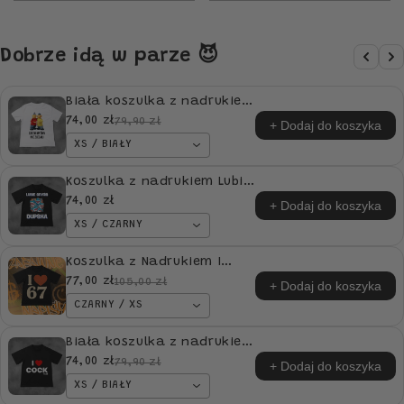
Dobrze idą w parze 😈
Biała koszulka z nadrukiem
Sąsiedzi "Czego myśmy nie
74,00 zł
79,90 zł
+ Dodaj do koszyka
z*ebali!" idealna na
XS / BIAŁY
PREZENT
Koszulka z nadrukiem Lubie
Gryźć Dupska idealna na
74,00 zł
+ Dodaj do koszyka
PREZENT
XS / CZARNY
Koszulka z Nadrukiem I
LOVE 67
77,00 zł
105,00 zł
+ Dodaj do koszyka
CZARNY / XS
Biała koszulka z nadrukiem
I Love COCKtails idealna na
74,00 zł
79,90 zł
+ Dodaj do koszyka
PREZENT
XS / BIAŁY