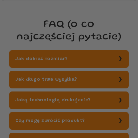
FAQ (o co
najczęściej pytacie)
Jak dobrać rozmiar?
Jak długo trwa wysyłka?
Jaką technologią drukujecie?
Czy mogę zwrócić produkt?