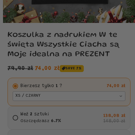
Koszulka z nadrukiem W te
święta Wszystkie Ciacha są
Moje idealna na PREZENT
Cena
Cena
79,90 zł
74,00 zł
SAVE 7%
regularna
sprzedaży
Bierzesz tylko
1
?
74,00 zł
XS / CZARNY
Weź
2
sztuki
138,08 zł
148,00 zł
Oszczędzasz
6.7
%